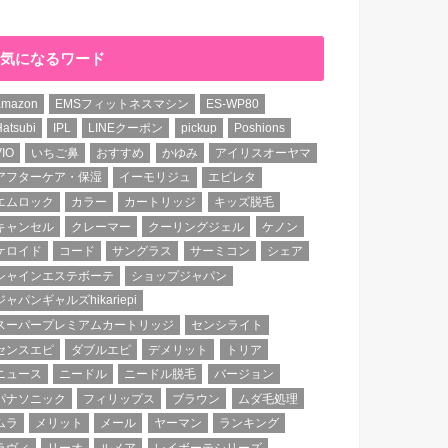
気になるワード
amazon
EMSフィットネスマシン
ES-WP80
atsubi
IPL
LINEクーポン
pickup
Poshions
VIO
いちご鼻
おすすめ
かゆみ
アイリスオーヤマ
アフターケア・保湿
イーモリジュ
エピレタ
エムロック
カラー
カートリッジ
キッズ脱毛
キャンセル
クレーマー
クーリングジェル
ケノン
ケロイド
コード
サングラス
サーミコン
シェア
シャインエステボーテ
ショップジャパン
ジャパンギャルズhikariepi
スーパープレミアムカートリッジ
センシライト
センスエピ
ダブルエピ
デメリット
トリア
ニュース
ニードル
ニードル脱毛
バージョン
パナソニック
フィリップス
ブラウン
ムダ毛処理
ムラ
メリット
メール
ヤーマン
ランキング
ラヴィ
リーオ
ルメア
レイボーテシリーズ