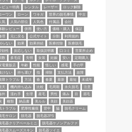
レビュー特典
レンタル
レーザー
ロック解除
ローワン
ローン
ワキガ
世界の脱毛事情
中古
人気
人気の部位
人気色
付属品
会社
体験レビュー
併用
使い方
価格・購入
保証
修理
元に戻る
公式サイト
分割
利用規約
剃らない
効果
効果持続
医療控除
医療脱毛
即効性
反応しない
取扱説明書
口コミ
営業所止め
回数
多毛症
失明
女装
妊娠
安い
定期購入
家電量販店
年齢
性能
怪しい
感電
手の甲
抜けない
持ち運び
指
掃除
支払方法
故障
故障トラブル
方法
春
春夏
最新
最短
未成年
楽天
機内持ち込み
比較
毛周期
永久脱毛
注意
海外
濡れ手
生理
産毛
男性
痛み
目
眉毛
秋
種類
納品書
美ルル
美顔
美顔器
肌トラブル
肥厚性瘢痕
背中
脇
脱毛クリーム
脱毛サロン
脱毛器
脱毛器2PS
脱毛器クリアベールミニ
脱毛器ケノンアルファ
脱毛器スムーズスキン
脱毛器ソイエ