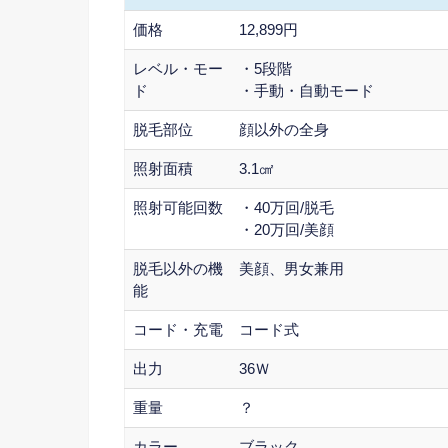
価格
12,899円
レベル・モー
・5段階
ド
・手動・自動モード
脱毛部位
顔以外の全身
照射面積
3.1㎠
照射可能回数
・40万回/脱毛
・20万回/美顔
脱毛以外の機
美顔、男女兼用
能
コード・充電
コード式
出力
36Ｗ
重量
？
カラー
ブラック