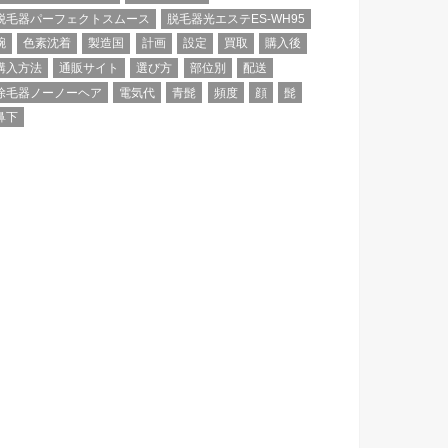
脱毛器パーフェクトスムース
脱毛器光エステES-WH95
腕
色素沈着
製造国
計画
設定
買取
購入後
購入方法
通販サイト
選び方
部位別
配送
除毛器ノーノーヘア
電気代
青髭
頻度
顔
髭
鼻下