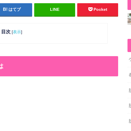
はてブ
LINE
Pocket
目次
[
表示
]
は