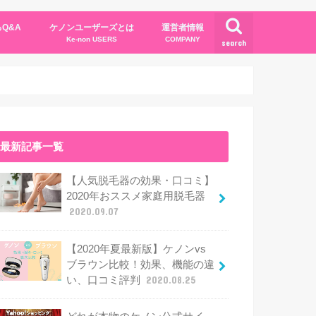
Q&A
ケノンユーザーズとは
運営者情報
Ke-non USERS
COMPANY
search
最新記事一覧
【人気脱毛器の効果・口コミ】
2020年おススメ家庭用脱毛器
2020.09.07
【2020年夏最新版】ケノンvs
ブラウン比較！効果、機能の違
い、口コミ評判
2020.08.25