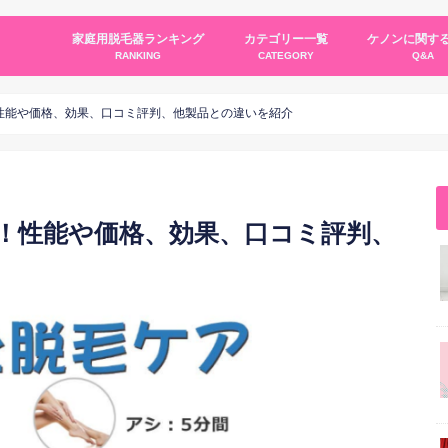
家庭用脱毛器ランキング
カテゴリー一覧
ケノンに関する
RANKING
CATEGORY
Q&A
ケノンについて
各社の脱毛器紹介
脱毛器について
脱毛について
脱毛レビュー
剖！性能や価格、効果、口コミ評判、他製品との違いを紹介
解剖！性能や価格、効果、口コミ評判、