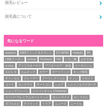
脱毛レビュー
脱毛器について
気になるワード
amazon
EMSフィットネスマシン
ES-WP80
Hatsubi
IPL
LINEクーポン
pickup
Poshions
VIO
いちご鼻
おすすめ
かゆみ
アイリスオーヤマ
アフターケア・保湿
イーモリジュ
エピレタ
エムロック
カラー
カートリッジ
キッズ脱毛
キャンセル
クレーマー
クーリングジェル
ケノン
ケロイド
コード
サングラス
サーミコン
シェア
シャインエステボーテ
ショップジャパン
ジャパンギャルズhikariepi
スーパープレミアムカートリッジ
センシライト
センスエピ
ダブルエピ
デメリット
トリア
ニュース
ニードル