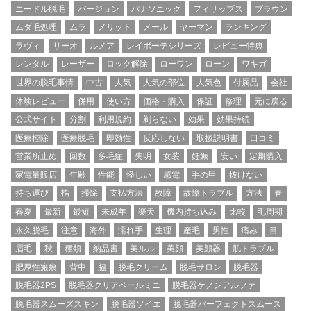
ニードル脱毛
バージョン
パナソニック
フィリップス
ブラウン
ムダ毛処理
ムラ
メリット
メール
ヤーマン
ランキング
ラヴィ
リーオ
ルメア
レイボーテシリーズ
レビュー特典
レンタル
レーザー
ロック解除
ローワン
ローン
ワキガ
世界の脱毛事情
中古
人気
人気の部位
人気色
付属品
会社
体験レビュー
併用
使い方
価格・購入
保証
修理
元に戻る
公式サイト
分割
利用規約
剃らない
効果
効果持続
医療控除
医療脱毛
即効性
反応しない
取扱説明書
口コミ
営業所止め
回数
多毛症
失明
女装
妊娠
安い
定期購入
家電量販店
年齢
性能
怪しい
感電
手の甲
抜けない
持ち運び
指
掃除
支払方法
故障
故障トラブル
方法
春
春夏
最新
最短
未成年
楽天
機内持ち込み
比較
毛周期
永久脱毛
注意
海外
濡れ手
生理
産毛
男性
痛み
目
眉毛
秋
種類
納品書
美ルル
美顔
美顔器
肌トラブル
肥厚性瘢痕
背中
脇
脱毛クリーム
脱毛サロン
脱毛器
脱毛器2PS
脱毛器クリアベールミニ
脱毛器ケノンアルファ
脱毛器スムーズスキン
脱毛器ソイエ
脱毛器パーフェクトスムース