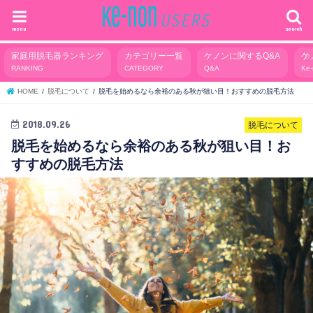
menu
search
家庭用脱毛器ランキング
カテゴリー一覧
ケノンに関するQ&A
ケ
RANKING
CATEGORY
Q&A
Ke
HOME
脱毛について
脱毛を始めるなら余裕のある秋が狙い目！おすすめの脱毛方法
2018.09.26
脱毛について
脱毛を始めるなら余裕のある秋が狙い目！お
すすめの脱毛方法