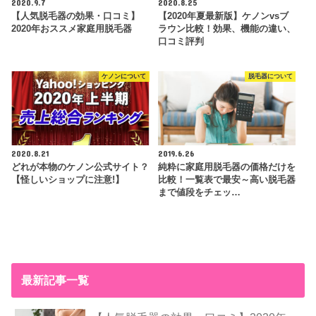
2020.9.7
2020.8.25
【人気脱毛器の効果・口コミ】
【2020年夏最新版】ケノンvsブ
2020年おススメ家庭用脱毛器
ラウン比較！効果、機能の違い、
口コミ評判
ケノンについて
脱毛器について
2020.8.21
2019.6.26
どれが本物のケノン公式サイト？
純粋に家庭用脱毛器の価格だけを
【怪しいショップに注意!】
比較！一覧表で最安～高い脱毛器
まで値段をチェッ…
最新記事一覧