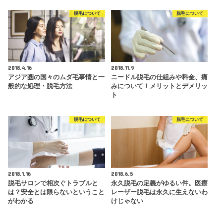
脱毛について
脱毛について
2018.4.16
2018.11.9
アジア圏の国々のムダ毛事情と一
ニードル脱毛の仕組みや料金、痛
般的な処理・脱毛方法
みについて！メリットとデメリッ
ト
脱毛について
脱毛について
2018.1.16
2018.6.5
脱毛サロンで相次ぐトラブルと
永久脱毛の定義がゆるい件。医療
は？安全とは限らないということ
レーザー脱毛は永久に生えないわ
がわかる
けじゃない