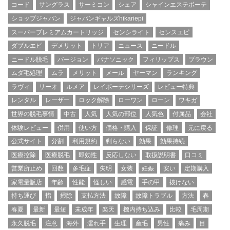
コード
サングラス
サーミコン
シェア
シャインエステボーテ
ショップジャパン
ジャパンギャルズhikariepi
スーパープレミアムカートリッジ
センシライト
センスエピ
ダブルエピ
デメリット
トリア
ニュース
ニードル
ニードル脱毛
バージョン
パナソニック
フィリップス
ブラウン
ムダ毛処理
ムラ
メリット
メール
ヤーマン
ランキング
ラヴィ
リーオ
ルメア
レイボーテシリーズ
レビュー特典
レンタル
レーザー
ロック解除
ローワン
ローン
ワキガ
世界の脱毛事情
中古
人気
人気の部位
人気色
付属品
会社
体験レビュー
併用
使い方
価格・購入
保証
修理
元に戻る
公式サイト
分割
利用規約
剃らない
効果
効果持続
医療控除
医療脱毛
即効性
反応しない
取扱説明書
口コミ
営業所止め
回数
多毛症
失明
女装
妊娠
安い
定期購入
家電量販店
年齢
性能
怪しい
感電
手の甲
抜けない
持ち運び
指
掃除
支払方法
故障
故障トラブル
方法
春
春夏
最新
最短
未成年
楽天
機内持ち込み
比較
毛周期
永久脱毛
注意
海外
濡れ手
生理
産毛
男性
痛み
目