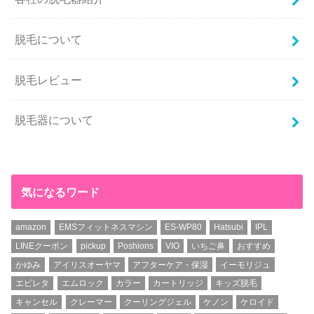
脱毛について
脱毛レビュー
脱毛器について
気になるワード
amazon
EMSフィットネスマシン
ES-WP80
Hatsubi
IPL
LINEクーポン
pickup
Poshions
VIO
いちご鼻
おすすめ
かゆみ
アイリスオーヤマ
アフターケア・保湿
イーモリジュ
エピレタ
エムロック
カラー
カートリッジ
キッズ脱毛
キャンセル
クレーマー
クーリングジェル
ケノン
ケロイド