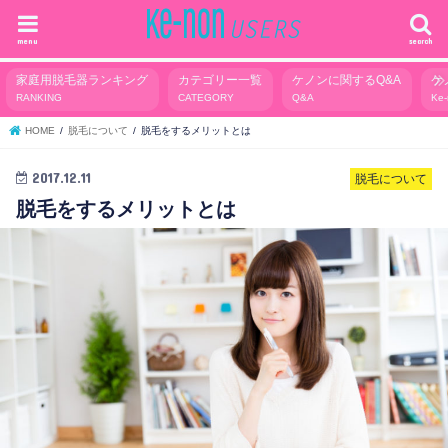
menu
search
家庭用脱毛器ランキング
カテゴリー一覧
ケノンに関するQ&A
ケ
RANKING
CATEGORY
Q&A
Ke
HOME
脱毛について
脱毛をするメリットとは
2017.12.11
脱毛について
脱毛をするメリットとは