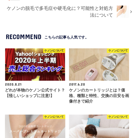
ケノンの脱毛で多毛症や硬毛化に？可能性と対処方
法について
RECOMMEND
こちらの記事も人気です。
ケノンについて
ケノンについて
2020.8.21
2017.6.20
どれが本物のケノン公式サイト？
ケノンのカートリッジとは？価
【怪しいショップに注意!】
格、種類と特性、交換の目安を画
像付きで紹介
ケノンについて
ケノンについて