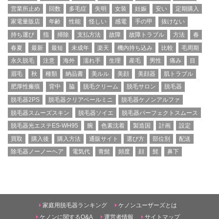
営業所止め
回数
多毛症
失明
女装
妊娠
安い
定期購入
家電量販店
年齢
性能
怪しい
感電
手の甲
抜けない
持ち運び
指
掃除
支払方法
故障
故障トラブル
方法
春
春夏
最新
最短
未成年
楽天
機内持ち込み
比較
毛周期
永久脱毛
注意
海外
濡れ手
生理
産毛
男性
痛み
目
眉毛
秋
種類
納品書
美ルル
美顔
美顔器
肌トラブル
肥厚性瘢痕
背中
脇
脱毛クリーム
脱毛サロン
脱毛器
脱毛器2PS
脱毛器クリアベールミニ
脱毛器ケノンアルファ
脱毛器スムーズスキン
脱毛器ソイエ
脱毛器パーフェクトスムース
脱毛器光エステES-WH95
腕
色素沈着
製造国
計画
設定
買取
購入後
購入方法
通販サイト
選び方
部位別
配送
除毛器ノーノーヘア
電気代
青髭
頻度
顔
髭
鼻下
家庭用脱毛器ランキング
ケノンユーザーズとは
ケノンに関するQ&A
運営者情報
サイトマップ