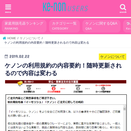
menu
search
家庭用脱毛器ランキング
カテゴリー一覧
ケノンに関するQ&A
ケ
RANKING
CATEGORY
Q&A
Ke
HOME
ケノンについて
ケノンの利用規約の内容要約！随時更新されるので内容は変わる
2019.02.22
ケノンについて
ケノンの利用規約の内容要約！随時更新され
るので内容は変わる