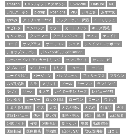
amazon
EMSフィットネスマシン
ES-WP80
Hatsubi
IPL
LINEクーポン
pickup
Poshions
VIO
いちご鼻
おすすめ
かゆみ
アイリスオーヤマ
アフターケア・保湿
イーモリジュ
エピレタ
エムロック
カラー
カートリッジ
キッズ脱毛
キャンセル
クレーマー
クーリングジェル
ケノン
ケロイド
コード
サングラス
サーミコン
シェア
シャインエステボーテ
ショップジャパン
ジャパンギャルズhikariepi
スーパープレミアムカートリッジ
センシライト
センスエピ
ダブルエピ
デメリット
トリア
ニュース
ニードル
ニードル脱毛
バージョン
パナソニック
フィリップス
ブラウン
ムダ毛処理
ムラ
メリット
メール
ヤーマン
ランキング
ラヴィ
リーオ
ルメア
レイボーテシリーズ
レビュー特典
レンタル
レーザー
ロック解除
ローワン
ローン
ワキガ
世界の脱毛事情
中古
人気
人気の部位
人気色
付属品
会社
体験レビュー
併用
使い方
価格・購入
保証
修理
元に戻る
公式サイト
分割
利用規約
剃らない
効果
効果持続
医療控除
医療脱毛
即効性
反応しない
取扱説明書
口コミ