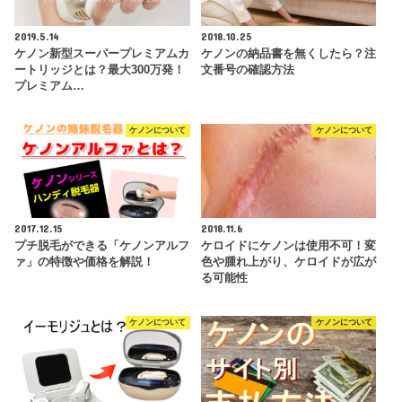
2019.5.14
2018.10.25
ケノン新型スーパープレミアムカ
ケノンの納品書を無くしたら？注
ートリッジとは？最大300万発！
文番号の確認方法
プレミアム…
ケノンについて
ケノンについて
2017.12.15
2018.11.6
プチ脱毛ができる「ケノンアルフ
ケロイドにケノンは使用不可！変
ァ」の特徴や価格を解説！
色や腫れ上がり、ケロイドが広が
る可能性
ケノンについて
ケノンについて