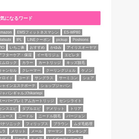
気になるワード
amazon
EMSフィットネスマシン
ES-WP80
atsubi
IPL
LINEクーポン
pickup
Poshions
VIO
いちご鼻
おすすめ
かゆみ
アイリスオーヤマ
アフターケア・保湿
イーモリジュ
エピレタ
エムロック
カラー
カートリッジ
キッズ脱毛
キャンセル
クレーマー
クーリングジェル
ケノン
ケロイド
コード
サングラス
サーミコン
シェア
シャインエステボーテ
ショップジャパン
ジャパンギャルズhikariepi
スーパープレミアムカートリッジ
センシライト
センスエピ
ダブルエピ
デメリット
トリア
ニュース
ニードル
ニードル脱毛
バージョン
パナソニック
フィリップス
ブラウン
ムダ毛処理
ムラ
メリット
メール
ヤーマン
ランキング
ラヴィ
リーオ
ルメア
レイボーテシリーズ