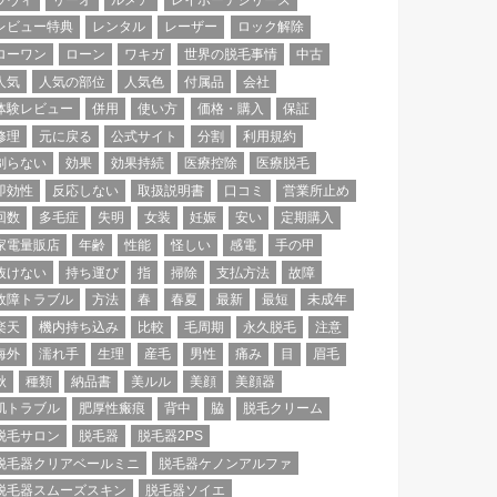
レビュー特典
レンタル
レーザー
ロック解除
ローワン
ローン
ワキガ
世界の脱毛事情
中古
人気
人気の部位
人気色
付属品
会社
体験レビュー
併用
使い方
価格・購入
保証
修理
元に戻る
公式サイト
分割
利用規約
剃らない
効果
効果持続
医療控除
医療脱毛
即効性
反応しない
取扱説明書
口コミ
営業所止め
回数
多毛症
失明
女装
妊娠
安い
定期購入
家電量販店
年齢
性能
怪しい
感電
手の甲
抜けない
持ち運び
指
掃除
支払方法
故障
故障トラブル
方法
春
春夏
最新
最短
未成年
楽天
機内持ち込み
比較
毛周期
永久脱毛
注意
海外
濡れ手
生理
産毛
男性
痛み
目
眉毛
秋
種類
納品書
美ルル
美顔
美顔器
肌トラブル
肥厚性瘢痕
背中
脇
脱毛クリーム
脱毛サロン
脱毛器
脱毛器2PS
脱毛器クリアベールミニ
脱毛器ケノンアルファ
脱毛器スムーズスキン
脱毛器ソイエ