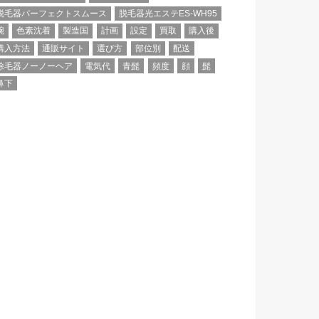
脱毛器パーフェクトスムース
脱毛器光エステES-WH95
腕
色素沈着
製造国
計画
設定
買取
購入後
購入方法
通販サイト
選び方
部位別
配送
除毛器ノーノーヘア
電気代
青髭
頻度
顔
髭
鼻下