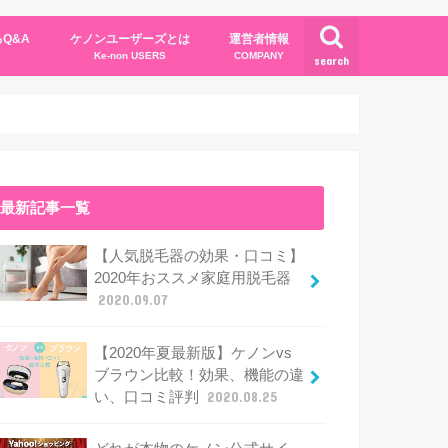
Q&A
ケノンユーザーズとは
運営者情報
Ke-non USERS
COMPANY
search
最新記事一覧
【人気脱毛器の効果・口コミ】
2020年おススメ家庭用脱毛器
2020.09.07
【2020年夏最新版】ケノンvs
ブラウン比較！効果、機能の違
い、口コミ評判
2020.08.25