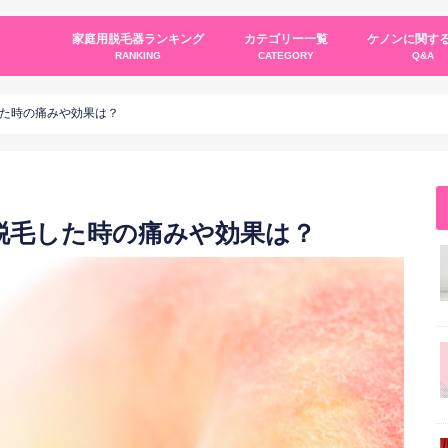
家庭用脱毛器ランキング
カテゴリー一覧
ケノンに関する
RANKING
CATEGORY
Q&A
ケノンについて
各社の脱毛器紹介
脱毛器について
脱毛について
脱毛レビュー
た時の痛みや効果は？
脱毛した時の痛みや効果は？