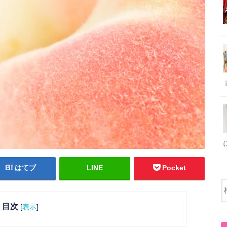
はてブ
LINE
Pocket
目次
[
表示
]