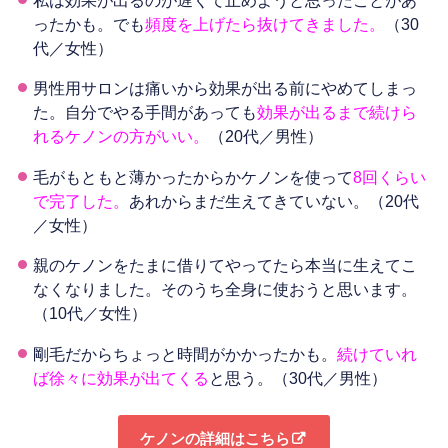
ったかも。でも
頻度を上げたら抜けてきました。
（30
代／女性）
男性用サロンは痛いから効果が出る前にやめてしまっ
た。自分でやる手間があっても
効果が出るまで続けら
れるケノンの方がいい。
（20代／男性）
毛がもともと薄かったからかケノンを使って
8回くらい
で完了した。
あれからまだ生えてきていない。（20代
／女性）
親のケノンをたまに借りてやってたら本当に生えてこ
なくなりました。そのうち全身に使おうと思います。
（10代／女性）
剛毛だからちょっと時間がかかったかも。
続けていれ
ば徐々に効果が出てくる
と思う。（30代／男性）
ケノンの詳細はこちら