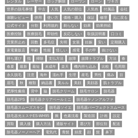
レンタル
レーザー
ロック解除
ローワン
ローン
ワキガ
世界の脱毛事情
中古
人気
人気の部位
人気色
付属品
会社
体験レビュー
併用
使い方
価格・購入
保証
修理
元に戻る
公式サイト
分割
利用規約
剃らない
効果
効果持続
医療控除
医療脱毛
即効性
反応しない
取扱説明書
口コミ
営業所止め
回数
多毛症
失明
女装
妊娠
安い
定期購入
家電量販店
年齢
性能
怪しい
感電
手の甲
抜けない
持ち運び
指
掃除
支払方法
故障
故障トラブル
方法
春
春夏
最新
最短
未成年
楽天
機内持ち込み
比較
毛周期
永久脱毛
注意
海外
濡れ手
生理
産毛
男性
痛み
目
眉毛
秋
種類
納品書
美ルル
美顔
美顔器
肌トラブル
肥厚性瘢痕
背中
脇
脱毛クリーム
脱毛サロン
脱毛器
脱毛器2PS
脱毛器クリアベールミニ
脱毛器ケノンアルファ
脱毛器スムーズスキン
脱毛器ソイエ
脱毛器パーフェクトスムース
脱毛器光エステES-WH95
腕
色素沈着
製造国
計画
設定
買取
購入後
購入方法
通販サイト
選び方
部位別
配送
除毛器ノーノーヘア
電気代
青髭
頻度
顔
髭
鼻下