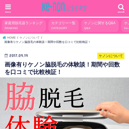
menu
search
家庭用脱毛器ランキング
カテゴリー一覧
ケノンに関するQ&A
ケ
RANKING
CATEGORY
Q&A
Ke
HOME
ケノンについて
画像有りケノン脇脱毛の体験談！期間や回数を口コミで比較検証！
2017.09.19
ケノンについて
画像有りケノン脇脱毛の体験談！期間や回数
を口コミで比較検証！