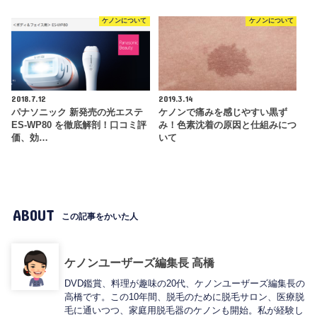
ケノンについて
ケノンについて
2018.7.12
2019.3.14
パナソニック 新発売の光エステ
ケノンで痛みを感じやすい黒ず
ES-WP80 を徹底解剖！口コミ評
み！色素沈着の原因と仕組みにつ
価、効…
いて
ABOUT
この記事をかいた人
ケノンユーザーズ編集長 高橋
DVD鑑賞、料理が趣味の20代、ケノンユーザーズ編集長の
高橋です。この10年間、脱毛のために脱毛サロン、医療脱
毛に通いつつ、家庭用脱毛器のケノンも開始。私が経験し