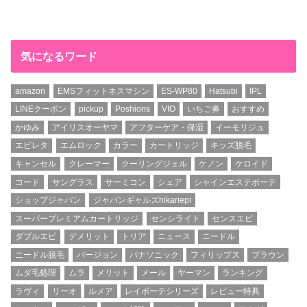
気になるワード
amazon
EMSフィットネスマシン
ES-WP80
Hatsubi
IPL
LINEクーポン
pickup
Poshions
VIO
いちご鼻
おすすめ
かゆみ
アイリスオーヤマ
アフターケア・保湿
イーモリジュ
エピレタ
エムロック
カラー
カートリッジ
キッズ脱毛
キャンセル
クレーマー
クーリングジェル
ケノン
ケロイド
コード
サングラス
サーミコン
シェア
シャインエステボーテ
ショップジャパン
ジャパンギャルズhikariepi
スーパープレミアムカートリッジ
センシライト
センスエピ
ダブルエピ
デメリット
トリア
ニュース
ニードル
ニードル脱毛
バージョン
パナソニック
フィリップス
ブラウン
ムダ毛処理
ムラ
メリット
メール
ヤーマン
ランキング
ラヴィ
リーオ
ルメア
レイボーテシリーズ
レビュー特典