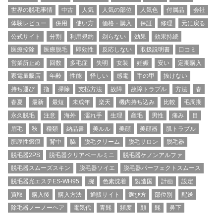
世界の脱毛事情
中古
人気
人気の部位
人気色
付属品
会社
体験レビュー
併用
使い方
価格・購入
保証
修理
元に戻る
公式サイト
分割
利用規約
剃らない
効果
効果持続
医療控除
医療脱毛
即効性
反応しない
取扱説明書
口コミ
営業所止め
回数
多毛症
失明
女装
妊娠
安い
定期購入
家電量販店
年齢
性能
怪しい
感電
手の甲
抜けない
持ち運び
指
掃除
支払方法
故障
故障トラブル
方法
春
春夏
最新
最短
未成年
楽天
機内持ち込み
比較
毛周期
永久脱毛
注意
海外
濡れ手
生理
産毛
男性
痛み
目
眉毛
秋
種類
納品書
美ルル
美顔
美顔器
肌トラブル
肥厚性瘢痕
背中
脇
脱毛クリーム
脱毛サロン
脱毛器
脱毛器2PS
脱毛器クリアベールミニ
脱毛器ケノンアルファ
脱毛器スムーズスキン
脱毛器ソイエ
脱毛器パーフェクトスムース
脱毛器光エステES-WH95
腕
色素沈着
製造国
計画
設定
買取
購入後
購入方法
通販サイト
選び方
部位別
配送
除毛器ノーノーヘア
電気代
青髭
頻度
顔
髭
鼻下