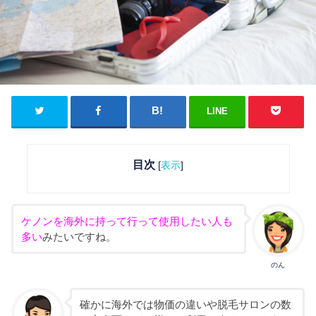
LINE
目次
[
表示
]
ケノンを海外に持って行って使用したい人も
多い
みたいですね。
のん
確かに海外では物価の違いや脱毛サロンの数