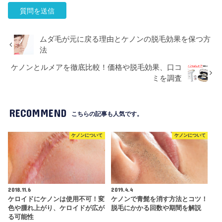
ムダ毛が元に戻る理由とケノンの脱毛効果を保つ方
法
ケノンとルメアを徹底比較！価格や脱毛効果、口コ
ミを調査
RECOMMEND
こちらの記事も人気です。
ケノンについて
ケノンについて
2018.11.6
2019.4.4
ケロイドにケノンは使用不可！変
ケノンで青髭を消す方法とコツ！
色や腫れ上がり、ケロイドが広が
脱毛にかかる回数や期間を解説
る可能性