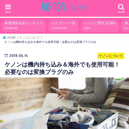
menu
search
家庭用脱毛器ランキング
カテゴリー一覧
ケノンに関するQ&A
ケ
RANKING
CATEGORY
Q&A
Ke
HOME
ケノンについて
ケノンは機内持ち込み＆海外でも使用可能！必要なのは変換プラグのみ
2018.06.14
ケノンについて
ケノンは機内持ち込み＆海外でも使用可能！
必要なのは変換プラグのみ