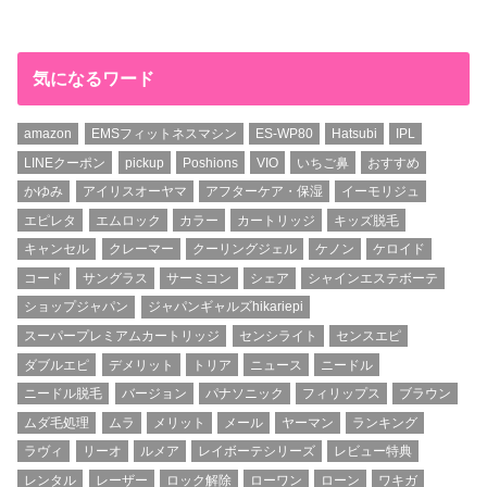
気になるワード
amazon
EMSフィットネスマシン
ES-WP80
Hatsubi
IPL
LINEクーポン
pickup
Poshions
VIO
いちご鼻
おすすめ
かゆみ
アイリスオーヤマ
アフターケア・保湿
イーモリジュ
エピレタ
エムロック
カラー
カートリッジ
キッズ脱毛
キャンセル
クレーマー
クーリングジェル
ケノン
ケロイド
コード
サングラス
サーミコン
シェア
シャインエステボーテ
ショップジャパン
ジャパンギャルズhikariepi
スーパープレミアムカートリッジ
センシライト
センスエピ
ダブルエピ
デメリット
トリア
ニュース
ニードル
ニードル脱毛
バージョン
パナソニック
フィリップス
ブラウン
ムダ毛処理
ムラ
メリット
メール
ヤーマン
ランキング
ラヴィ
リーオ
ルメア
レイボーテシリーズ
レビュー特典
レンタル
レーザー
ロック解除
ローワン
ローン
ワキガ