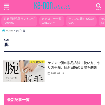
menu
search
家庭用脱毛器ランキング
カテゴリー一覧
ケノンに関するQ&A
ケ
RANKING
CATEGORY
Q&A
Ke
HOME
タグ : 腕
腕
ケノンについて
ケノンで腕の脱毛方法！使い方、や
り方手順、照射回数の目安を解説
2018.02.19
最新記事一覧