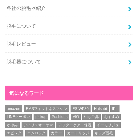
各社の脱毛器紹介
脱毛について
脱毛レビュー
脱毛器について
気になるワード
amazon
EMSフィットネスマシン
ES-WP80
Hatsubi
IPL
LINEクーポン
pickup
Poshions
VIO
いちご鼻
おすすめ
かゆみ
アイリスオーヤマ
アフターケア・保湿
イーモリジュ
エピレタ
エムロック
カラー
カートリッジ
キッズ脱毛