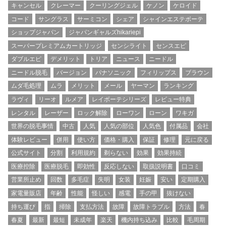
キャンセル
クレーマー
クーリングジェル
ケノン
ケロイド
コード
サングラス
サーミコン
シェア
シャインエステボーテ
ショップジャパン
ジャパンギャルズhikariepi
スーパープレミアムカートリッジ
センシライト
センスエピ
ダブルエピ
デメリット
トリア
ニュース
ニードル
ニードル脱毛
バージョン
パナソニック
フィリップス
ブラウン
ムダ毛処理
ムラ
メリット
メール
ヤーマン
ランキング
ラヴィ
リーオ
ルメア
レイボーテシリーズ
レビュー特典
レンタル
レーザー
ロック解除
ローワン
ローン
ワキガ
世界の脱毛事情
中古
人気
人気の部位
人気色
付属品
会社
体験レビュー
併用
使い方
価格・購入
保証
修理
元に戻る
公式サイト
分割
利用規約
剃らない
効果
効果持続
医療控除
医療脱毛
即効性
反応しない
取扱説明書
口コミ
営業所止め
回数
多毛症
失明
女装
妊娠
安い
定期購入
家電量販店
年齢
性能
怪しい
感電
手の甲
抜けない
持ち運び
指
掃除
支払方法
故障
故障トラブル
方法
春
春夏
最新
最短
未成年
楽天
機内持ち込み
比較
毛周期