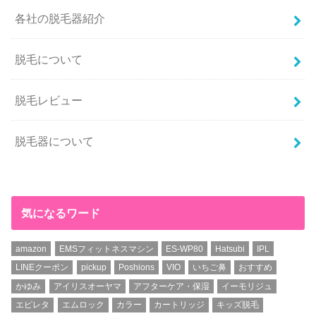
各社の脱毛器紹介
脱毛について
脱毛レビュー
脱毛器について
気になるワード
amazon
EMSフィットネスマシン
ES-WP80
Hatsubi
IPL
LINEクーポン
pickup
Poshions
VIO
いちご鼻
おすすめ
かゆみ
アイリスオーヤマ
アフターケア・保湿
イーモリジュ
エピレタ
エムロック
カラー
カートリッジ
キッズ脱毛