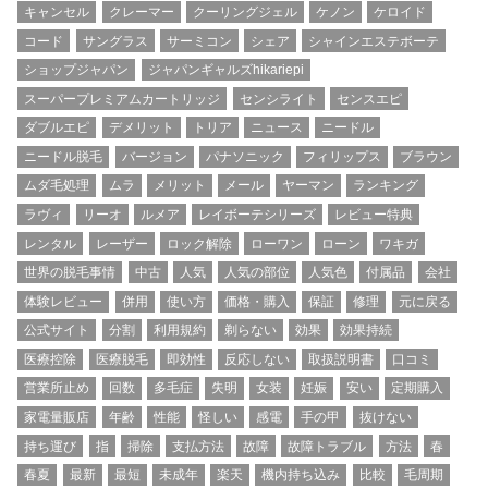
キャンセル
クレーマー
クーリングジェル
ケノン
ケロイド
コード
サングラス
サーミコン
シェア
シャインエステボーテ
ショップジャパン
ジャパンギャルズhikariepi
スーパープレミアムカートリッジ
センシライト
センスエピ
ダブルエピ
デメリット
トリア
ニュース
ニードル
ニードル脱毛
バージョン
パナソニック
フィリップス
ブラウン
ムダ毛処理
ムラ
メリット
メール
ヤーマン
ランキング
ラヴィ
リーオ
ルメア
レイボーテシリーズ
レビュー特典
レンタル
レーザー
ロック解除
ローワン
ローン
ワキガ
世界の脱毛事情
中古
人気
人気の部位
人気色
付属品
会社
体験レビュー
併用
使い方
価格・購入
保証
修理
元に戻る
公式サイト
分割
利用規約
剃らない
効果
効果持続
医療控除
医療脱毛
即効性
反応しない
取扱説明書
口コミ
営業所止め
回数
多毛症
失明
女装
妊娠
安い
定期購入
家電量販店
年齢
性能
怪しい
感電
手の甲
抜けない
持ち運び
指
掃除
支払方法
故障
故障トラブル
方法
春
春夏
最新
最短
未成年
楽天
機内持ち込み
比較
毛周期