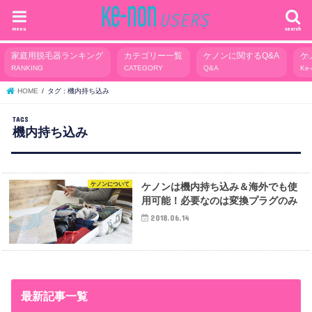
menu
search
家庭用脱毛器ランキング
カテゴリー一覧
ケノンに関するQ&A
ケ
RANKING
CATEGORY
Q&A
Ke
HOME
タグ : 機内持ち込み
機内持ち込み
ケノンについて
ケノンは機内持ち込み＆海外でも使
用可能！必要なのは変換プラグのみ
2018.06.14
最新記事一覧