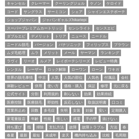
キャンセル
クレーマー
クーリングジェル
ケノン
ケロイド
コード
サングラス
サーミコン
シェア
シャインエステボーテ
ショップジャパン
ジャパンギャルズhikariepi
スーパープレミアムカートリッジ
センシライト
センスエピ
ダブルエピ
デメリット
トリア
ニュース
ニードル
ニードル脱毛
バージョン
パナソニック
フィリップス
ブラウン
ムダ毛処理
ムラ
メリット
メール
ヤーマン
ランキング
ラヴィ
リーオ
ルメア
レイボーテシリーズ
レビュー特典
レンタル
レーザー
ロック解除
ローワン
ローン
ワキガ
世界の脱毛事情
中古
人気
人気の部位
人気色
付属品
会社
体験レビュー
併用
使い方
価格・購入
保証
修理
元に戻る
公式サイト
分割
利用規約
剃らない
効果
効果持続
医療控除
医療脱毛
即効性
反応しない
取扱説明書
口コミ
営業所止め
回数
多毛症
失明
女装
妊娠
安い
定期購入
家電量販店
年齢
性能
怪しい
感電
手の甲
抜けない
持ち運び
指
掃除
支払方法
故障
故障トラブル
方法
春
春夏
最新
最短
未成年
楽天
機内持ち込み
比較
毛周期