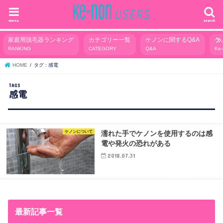
menu
search
家庭用脱毛器ランキング
カテゴリー一覧
ケノンに関するQ&A
ケ
RANKING
CATEGORY
Q&A
Ke
HOME
タグ : 感電
感電
ケノンについて
濡れた手でケノンを使用するのは感
電や発火の恐れがある
2018.07.31
最新記事一覧