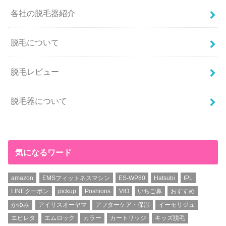
各社の脱毛器紹介
脱毛について
脱毛レビュー
脱毛器について
気になるワード
amazon
EMSフィットネスマシン
ES-WP80
Hatsubi
IPL
LINEクーポン
pickup
Poshions
VIO
いちご鼻
おすすめ
かゆみ
アイリスオーヤマ
アフターケア・保湿
イーモリジュ
エピレタ
エムロック
カラー
カートリッジ
キッズ脱毛